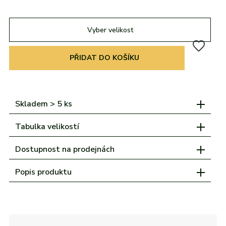
adidas
Všechny značky
Nike
Puma
Kama
Northfinder
Eisbär
Všechny značky
Vyber velikost
PŘIDAT DO KOŠÍKU
Skladem > 5 ks
Tabulka velikostí
Dostupnost na prodejnách
Popis produktu