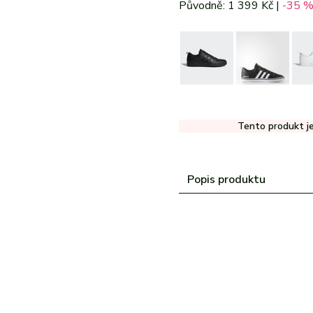
Původně: 1 399 Kč |
-35 
echny značky
šechny značky
Všechny značky
Tento produkt j
Popis produktu