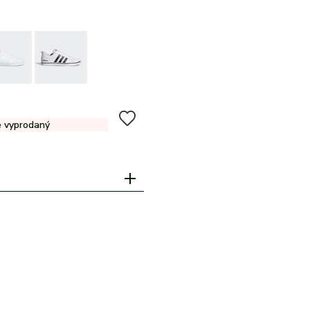
%
e vyprodaný