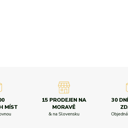
00
15 PRODEJEN NA
30 DN
H MÍST
MORAVĚ
Z
kovnou
& na Slovensku
Objednáv