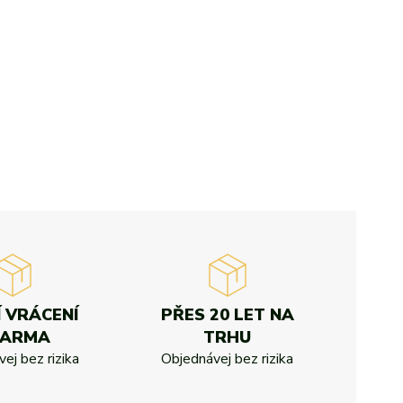
Í VRÁCENÍ
PŘES 20 LET NA
DARMA
TRHU
ej bez rizika
Objednávej bez rizika