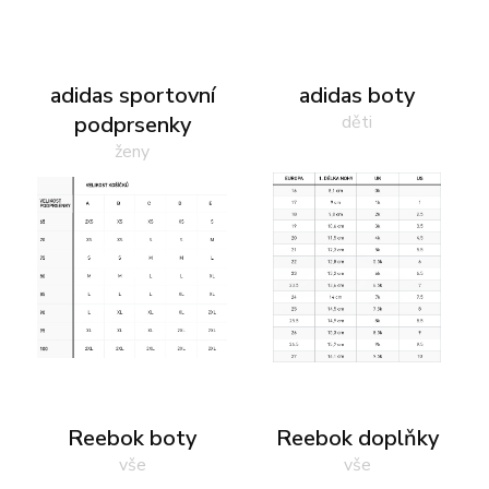
adidas sportovní
adidas boty
podprsenky
děti
ženy
Reebok boty
Reebok doplňky
vše
vše