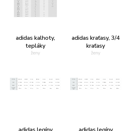
adidas
Všechny značky
Nike
Puma
Kama
Northfinder
Eisbär
Všechny značky
adidas kalhoty,
adidas kraťasy, 3/4
tepláky
kraťasy
ženy
ženy
adidas legíny
adidas legíny