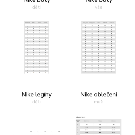
děti
vše
Nike legíny
Nike oblečení
děti
muži