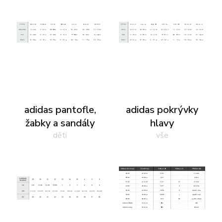
adidas pantofle,
adidas pokrývky
žabky a sandály
hlavy
děti
vše