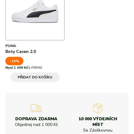
Od nejvyšší slevy
adidas
Všechny značky
Nike
Puma
Kama
Northfinder
Eisbär
Všechny značky
PUMA
Boty Caven 2.0
-16%
Nyní 1 499 Kč
1 799 Kč
PŘIDAT DO KOŠÍKU
DOPRAVA ZDARMA
10 000 VÝDEJNÍCH
Objednej nad
1 000 Kč
MÍST
Se Zásilkovnou