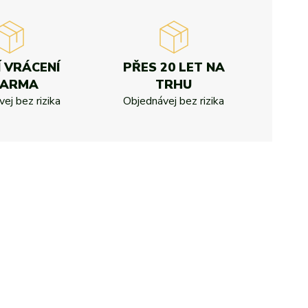
Í VRÁCENÍ
PŘES 20 LET NA
DARMA
TRHU
ej bez rizika
Objednávej bez rizika