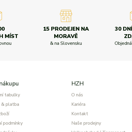
00
15 PRODEJEN NA
30 DN
H MÍST
MORAVĚ
Z
kovnou
& na Slovensku
Objednáv
 nákupu
HZH
ní tabulky
O nás
 & platba
Kariéra
zboží
Kontakt
í podmínky
Naše prodejny