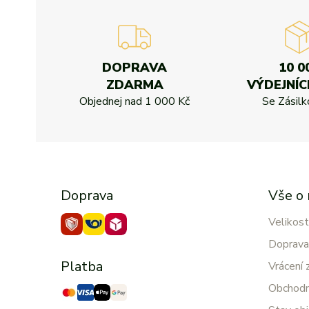
DOPRAVA
10 0
ZDARMA
VÝDEJNÍC
Objednej nad
1 000 Kč
Se Zásil
Doprava
Vše o
Velikost
Doprava
Platba
Vrácení 
Obchodn