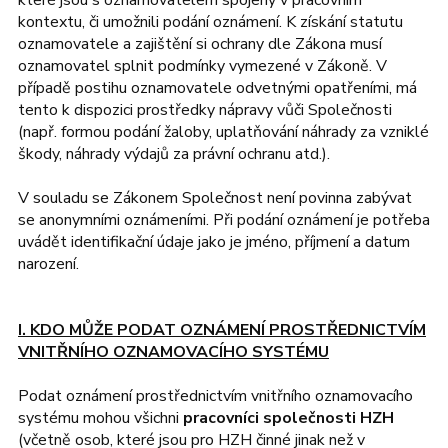
které jsou s oznamovatelem spojeny v pracovním
kontextu, či umožnili podání oznámení. K získání statutu
oznamovatele a zajištění si ochrany dle Zákona musí
oznamovatel splnit podmínky vymezené v Zákoně. V
případě postihu oznamovatele odvetnými opatřeními, má
tento k dispozici prostředky nápravy vůči Společnosti
(např. formou podání žaloby, uplatňování náhrady za vzniklé
škody, náhrady výdajů za právní ochranu atd.).
V souladu se Zákonem Společnost není povinna zabývat
se anonymními oznámeními.
Při podání oznámení je potřeba
uvádět identifikační údaje jako je jméno, příjmení a datum
narození.
I. KDO MŮŽE PODAT OZNÁMENÍ PROSTŘEDNICTVÍM
VNITŘNÍHO OZNAMOVACÍHO SYSTÉMU
Podat oznámení prostřednictvím vnitřního oznamovacího
systému mohou všichni
pracovníci společnosti HZH
(včetně osob, které jsou pro HZH činné jinak než v