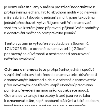
adidas
Všechny značky
Nike
Puma
Kama
Northfinder
Eisbär
je velmi důležité, aby v našem prostředí nedocházelo k
Všechny značky
protiprávnímu jednání. Proto abychom mohli v co nejvyšší
míře zabránit takovému jednání a mohli jsme takovému
jednání předcházet, vytvořili jsme vnitřní oznamovací
systém, ve kterém jsme připraveni přijímat Vaše podněty
k odhalování možného protiprávního jednání.
Tento systém je vytvořen v souladu se zákonem č.
171/2023 Sb., o ochraně oznamovatelů („Zákon“)
postavený na důvěrnosti a nestrannosti posuzování
každého oznámení.
Ochrana oznamovatele
protiprávního jednání spočívá
v zajištění ochrany totožnosti oznamovatele, důvěrnosti
oznamovaných informací a dále v ochraně oznamovatele
před odvetnými opatřeními (např. ukončení pracovního
poměru, převedení na jinou práci, ostrakizace apod.).
Ochrana se vztahuje i na osoby, které jsou ve vztahu
k oznamovatelům, např. osobami blízkými a také osobami,