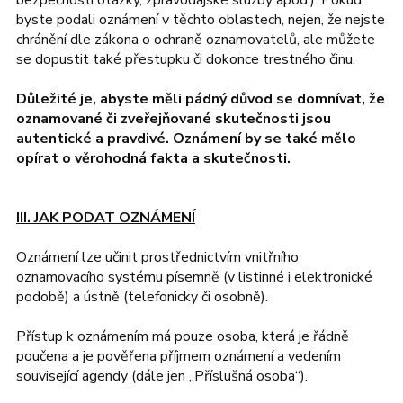
bezpečností otázky, zpravodajské služby apod.). Pokud
byste podali oznámení v těchto oblastech, nejen, že nejste
chránění dle zákona o ochraně oznamovatelů, ale můžete
se dopustit také přestupku či dokonce trestného činu.
Důležité je, abyste měli pádný důvod se domnívat, že
oznamované či zveřejňované skutečnosti jsou
autentické a pravdivé. Oznámení by se také mělo
opírat o věrohodná fakta a skutečnosti.
III. JAK PODAT OZNÁMENÍ
Oznámení lze učinit prostřednictvím vnitřního
oznamovacího systému písemně (v listinné i elektronické
podobě) a ústně (telefonicky či osobně).
Přístup k oznámením má pouze osoba, která je řádně
poučena a je pověřena příjmem oznámení a vedením
související agendy (dále jen „Příslušná osoba“).