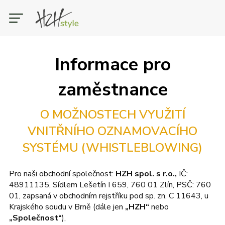
ŽENY
MUŽI
DĚTI
CZK
Informace pro
Slevy
Boty
Oblečení
Doplňky
zaměstnance
Kategorie
Kategorie
Kategorie
Běžecké
Bundy, Vesty, Kabáty
Batohy
O MOŽNOSTECH VYUŽITÍ
Brankářské rukavice
Fotbalové
Dresy
Halové (indoor)
Kalhoty, tepláky
Chrániče holení, štulpny
Outdoorové
VNITŘNÍHO OZNAMOVACÍHO
Pantofle, žabky a sandály
Kraťasy, 3/4 kraťasy
Míče
Ostatní doplňky
Legíny
Ostatní zavazadla
Tenisové
Mikiny
Tréninkové
Plavky
SYSTÉMU (WHISTLEBLOWING)
Volnočasové
Ponožky
Pokrývky hlavy
Soupravy
Všechny kategorie
Roušky
Spodní vrstva
Rukavice a šály
Tašky
Sportovní podprsenky
Všechny kategorie
Sukně a šaty
Trička a tílka
Značky
Pro naši obchodní společnost:
HZH spol. s r.o.,
IČ:
Župany
Všechny kategorie
48911135, Sídlem Lešetín I 659, 760 01 Zlín, PSČ: 760
Značky
adidas
Nike
Puma
Kama
Northfinder
Eisbär
01, zapsaná v obchodním rejstříku pod sp. zn. C 11643, u
Krajského soudu v Brně
(dále jen
„HZH“
nebo
Značky
Všechny značky
adidas
Nike
Puma
Kama
Northfinder
Eisbär
„Společnost“
),