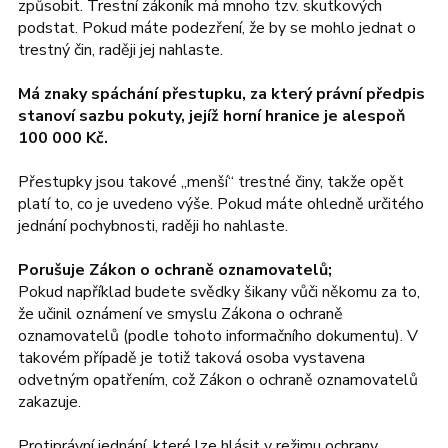
způsobit. Trestní zákoník má mnoho tzv. skutkových
podstat. Pokud máte podezření, že by se mohlo jednat o
trestný čin, raději jej nahlaste.
Má znaky spáchání přestupku, za který právní předpis
stanoví sazbu pokuty, jejíž horní hranice je alespoň
100 000 Kč.
Přestupky jsou takové „menší“ trestné činy, takže opět
platí to, co je uvedeno výše. Pokud máte ohledně určitého
jednání pochybnosti, raději ho nahlaste.
Porušuje Zákon o ochraně oznamovatelů;
Pokud například budete svědky šikany vůči někomu za to,
že učinil oznámení ve smyslu Zákona o ochraně
oznamovatelů (podle tohoto informačního dokumentu). V
takovém případě je totiž taková osoba vystavena
odvetným opatřením, což Zákon o ochraně oznamovatelů
zakazuje.
Protiprávní jednání, které lze hlásit v režimu ochrany