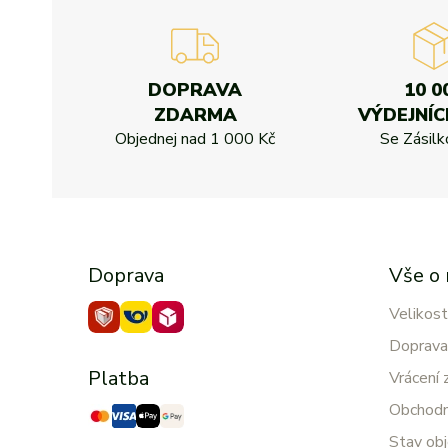
DOPRAVA
10 0
ZDARMA
VÝDEJNÍC
Objednej nad
1 000 Kč
Se Zásil
Doprava
Vše o
Velikost
Doprava
Platba
Vrácení 
Obchodn
Stav ob