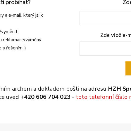
ží probíhat?
Zde
echny značky
šechny značky
Všechny značky
 a e-mail, který jsi k
t/vyměnit
Zde vlož e-m
hu reklamace/výměny
e s řešením :)
ačním archem a dokladem pošli na adresu
HZH Spor
mce uveď
+420 606 704 023
-
toto telefonní číslo 