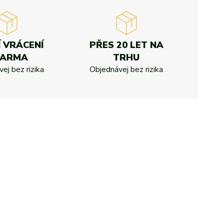
Í VRÁCENÍ
PŘES 20 LET NA
DARMA
TRHU
ej bez rizika
Objednávej bez rizika