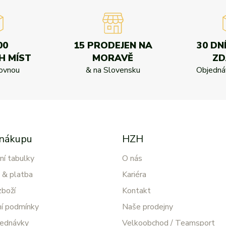
00
15 PRODEJEN NA
30 DN
H MÍST
MORAVĚ
Z
kovnou
& na Slovensku
Objednáv
 nákupu
HZH
ní tabulky
O nás
 & platba
Kariéra
zboží
Kontakt
í podmínky
Naše prodejny
jednávky
Velkoobchod / Teamsport