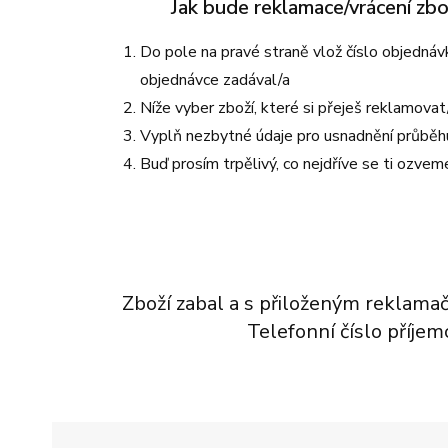
Jak bude reklamace/vrácení zbo
Volnočasové
Ponožky
Roušky
Tréninkové
Plavky
Pokrývky hlavy
Vš
V
Soupravy
Rukavice a šály
Volnočasové
Ponožky
Roušky
Do pole na pravé straně vlož číslo objednávky
Všechny kategorie
Spodní vrstva
Tašky
Soupravy
Rukavice a šály
objednávce zadával/a
Všechny kategorie
Níže vyber zboží, které si přeješ reklamova
Sportovní podprsenky
Spodní vrstva
Tašky
Všechny kategorie
Vyplň nezbytné údaje pro usnadnění průbě
Sukně a šaty
Sportovní podprsenky
Všechny kategorie
Buď prosím trpělivý, co nejdříve se ti ozvem
Trička a tílka
Sukně a šaty
Župany
Trička a tílka
Župany
Všechny kategorie
Všechny kategorie
Zboží zabal a s přiloženým reklam
Telefonní číslo příje