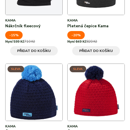
KAMA
KAMA
Nákrčník fleecový
Pletená čepice Kama
-15%
-20%
Nyní 599 Kč
710 Kč
Nyní 649 Kč
820 Kč
PŘIDAT DO KOŠÍKU
PŘIDAT DO KOŠÍKU
SLEVA
SLEVA
KAMA
KAMA