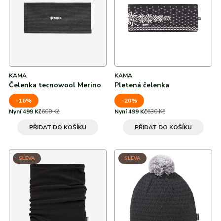
Od nejvyšší slevy
adidas
Všechny značky
Nike
Puma
Kama
Northfinder
Eisbär
Všechny značky
KAMA
KAMA
Čelenka tecnowool Merino
Pletená čelenka
-16%
-20%
Nyní 499 Kč
600 Kč
Nyní 499 Kč
630 Kč
PŘIDAT DO KOŠÍKU
PŘIDAT DO KOŠÍKU
SLEVA
SLEVA