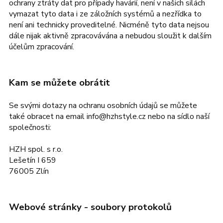
ochrany ztráty dat pro případy havárií, není v našich silách
vymazat tyto data i ze záložních systémů a nezřídka to
není ani technicky proveditelné. Nicméně tyto data nejsou
dále nijak aktivně zpracovávána a nebudou sloužit k dalším
účelům zpracování.
Kam se můžete obrátit
Se svými dotazy na ochranu osobních údajů se můžete
také obracet na email
info@hzhstyle.cz
nebo na sídlo naší
společnosti:
HZH spol. s r.o.
Lešetín I 659
76005 Zlín
Webové stránky - soubory protokolů