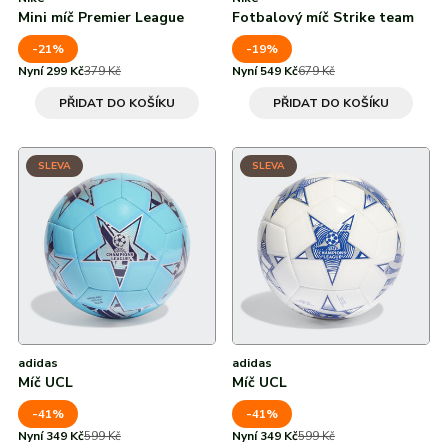
Mini míč Premier League
Fotbalový míč Strike team
-21%
-19%
Nyní 299 Kč
379 Kč
Nyní 549 Kč
679 Kč
PŘIDAT DO KOŠÍKU
PŘIDAT DO KOŠÍKU
SLEVA
SLEVA
adidas
adidas
Míč UCL
Míč UCL
-41%
-41%
Nyní 349 Kč
599 Kč
Nyní 349 Kč
599 Kč