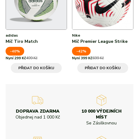
adidas
Nike
Míč Tiro Match
Míč Premier League Strike
-40%
-42%
Nyní 299 Kč
499 Kč
Nyní 399 Kč
699 Kč
PŘIDAT DO KOŠÍKU
PŘIDAT DO KOŠÍKU
DOPRAVA ZDARMA
10 000 VÝDEJNÍCH
Objednej nad
1 000 Kč
MÍST
Se Zásilkovnou