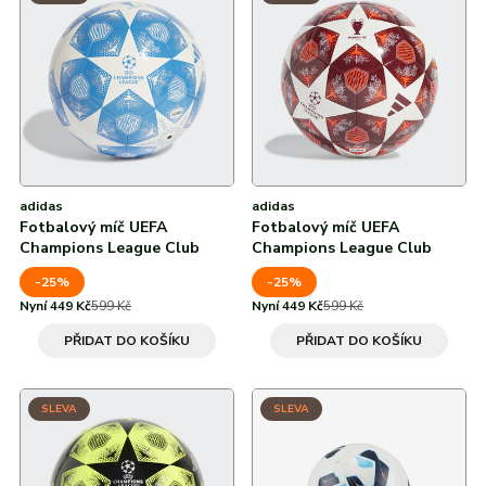
Od nejvyšší slevy
Žlutá
Všechny značky
Všechny značky
Polyester
Černá
Polyuretan
Fialová
Termoplastický polyuretan
Oranžová
adidas
adidas
Fotbalový míč UEFA
Fotbalový míč UEFA
Champions League Club
Champions League Club
-25%
-25%
Nyní 449 Kč
599 Kč
Nyní 449 Kč
599 Kč
PŘIDAT DO KOŠÍKU
PŘIDAT DO KOŠÍKU
SLEVA
SLEVA