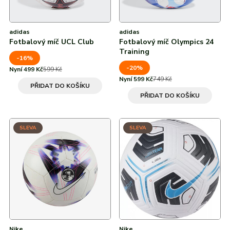
adidas
adidas
Fotbalový míč UCL Club
Fotbalový míč Olympics 24
Training
-16%
-20%
Nyní 499 Kč
599 Kč
Nyní 599 Kč
749 Kč
PŘIDAT DO KOŠÍKU
PŘIDAT DO KOŠÍKU
SLEVA
SLEVA
Nike
Nike