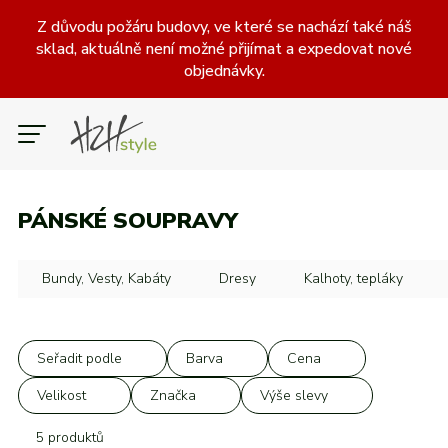
Z důvodu požáru budovy, ve které se nachází také náš
sklad, aktuálně není možné přijímat a expedovat nové
objednávky.
ŽENY
MUŽI
DĚTI
CZK
PÁNSKÉ SOUPRAVY
Slevy
Boty
Oblečení
Doplňky
Kategorie
Kategorie
Kategorie
Bundy, Vesty, Kabáty
Dresy
Kalhoty, tepláky
Běžecké
Bundy, Vesty, Kabáty
Batohy
Brankářské rukavice
Fotbalové
Dresy
Halové (indoor)
Kalhoty, tepláky
Chrániče holení, štulpny
Outdoorové
Pantofle, žabky a sandály
Kraťasy, 3/4 kraťasy
Míče
Ostatní doplňky
Legíny
Ostatní zavazadla
Tenisové
Mikiny
Tréninkové
Plavky
Seřadit podle
Barva
Cena
Od nejnovějších
Šedá
Nejnižší cena
N
Volnočasové
Ponožky
Pokrývky hlavy
Soupravy
Všechny kategorie
Roušky
Spodní vrstva
Rukavice a šály
Trička a tílka
Tašky
Velikost
Značka
Výše slevy
–
Kč
S
adidas
Až 20 %
Od nejlevnějších
Černá
Všechny kategorie
Všechny kategorie
5 produktů
Značky