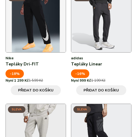
Od nejvyšší slevy
Zelená
Všechny značky
Všechny značky
Recyklovaný polyester
2XL
Viskóza
Nike
adidas
Tepláky Dri-FIT
Tepláky Linear
-18%
-16%
Nyní 1 299 Kč
1 599 Kč
Nyní 999 Kč
1 199 Kč
PŘIDAT DO KOŠÍKU
PŘIDAT DO KOŠÍKU
SLEVA
SLEVA