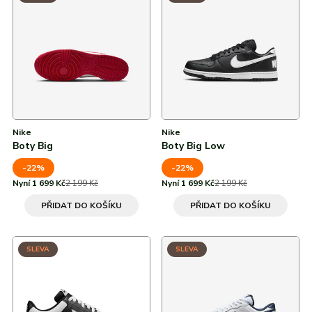
Od nejvyšší slevy
Zelená
Všechny značky
Všechny značky
38
Šedá
39
Hnědá
39 ⅓
40
Nike
Nike
Boty Big
Boty Big Low
40 ⅔
-22%
-22%
41
Nyní 1 699 Kč
2 199 Kč
Nyní 1 699 Kč
2 199 Kč
PŘIDAT DO KOŠÍKU
PŘIDAT DO KOŠÍKU
41 ⅓
42
SLEVA
SLEVA
42 ⅔
42,5