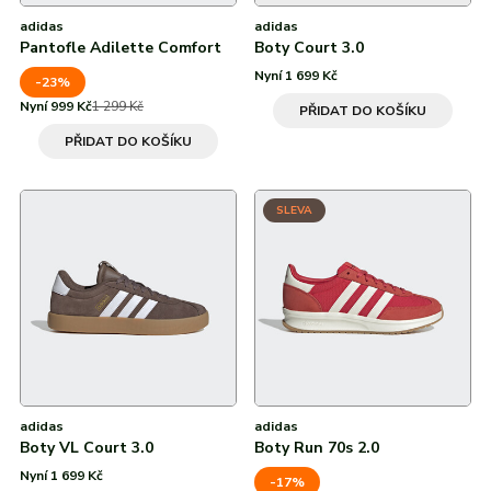
47 ⅓
adidas
adidas
Pantofle Adilette Comfort
Boty Court 3.0
47,5
Nyní 1 699 Kč
-23%
7
Nyní 999 Kč
1 299 Kč
PŘIDAT DO KOŠÍKU
PŘIDAT DO KOŠÍKU
8
45
SLEVA
46
adidas
adidas
Boty VL Court 3.0
Boty Run 70s 2.0
Nyní 1 699 Kč
-17%