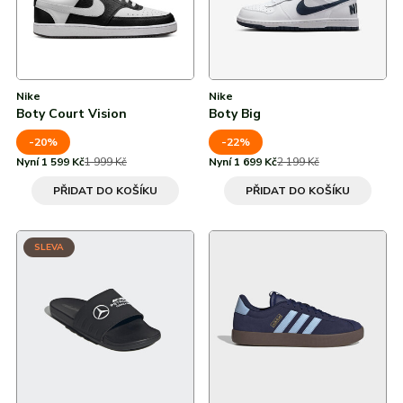
43
43 ⅓
Nike
Nike
44
Boty Court Vision
Boty Big
44 ⅔
-20%
-22%
Nyní 1 599 Kč
1 999 Kč
Nyní 1 699 Kč
2 199 Kč
44,5
PŘIDAT DO KOŠÍKU
PŘIDAT DO KOŠÍKU
45 ⅓
SLEVA
45,5
9
44.5
46 ⅔