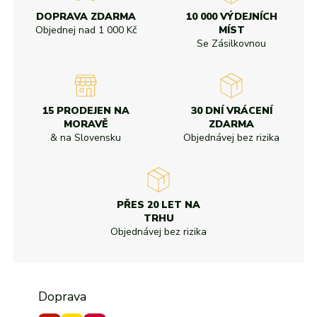
Od nejvyšší slevy
Všechny značky
Všechny značky
DOPRAVA ZDARMA
10 000 VÝDEJNÍCH
Objednej nad
1 000 Kč
MÍST
Se Zásilkovnou
15 PRODEJEN NA
30 DNÍ VRÁCENÍ
MORAVĚ
ZDARMA
& na Slovensku
Objednávej bez rizika
PŘES 20 LET NA
TRHU
Objednávej bez rizika
Doprava