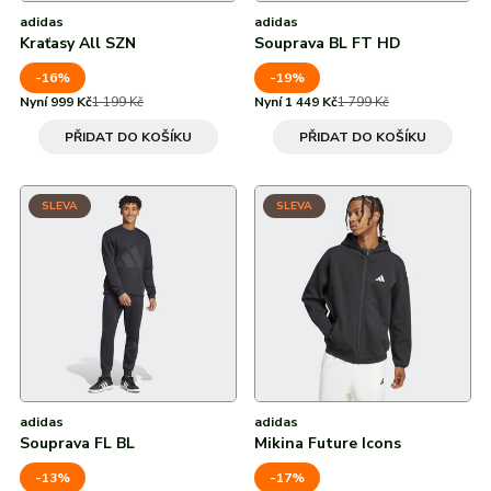
adidas
adidas
Kraťasy All SZN
Souprava BL FT HD
-16%
-19%
Nyní 999 Kč
1 199 Kč
Nyní 1 449 Kč
1 799 Kč
PŘIDAT DO KOŠÍKU
PŘIDAT DO KOŠÍKU
SLEVA
SLEVA
adidas
adidas
Souprava FL BL
Mikina Future Icons
-13%
-17%