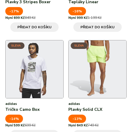
Plavky 3 Stripes Boxer
Tepláky Linear
-17%
-16%
Nyní 699 Kč
849 Kč
Nyní 999 Kč
1 199 Kč
PŘIDAT DO KOŠÍKU
PŘIDAT DO KOŠÍKU
SLEVA
SLEVA
adidas
adidas
Tričko Camo Box
Plavky Solid CLX
-14%
-13%
Nyní 599 Kč
699 Kč
Nyní 649 Kč
749 Kč