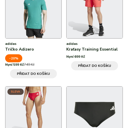
Od nejvyšší slevy
Zelená
Všechny značky
Všechny značky
50 %
Nylon
Červená
60 %
Polyamid
Vícebarevná
Polyester
adidas
adidas
Recyklovaný nylon
Tričko Adizero
Kraťasy Training Essential
Nyní 699 Kč
-20%
Recyklovaný polyamid
Nyní 599 Kč
749 Kč
PŘIDAT DO KOŠÍKU
Recyklovaný polyester
PŘIDAT DO KOŠÍKU
V popisu zboží
SLEVA
Viskóza