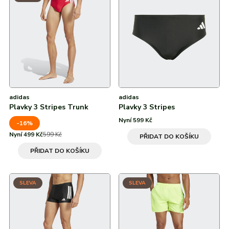
Od nejvyšší slevy
Všechny značky
Všechny značky
Recyklovaný polyamid
2XL
60 %
Recyklovaný polyester
adidas
adidas
Plavky 3 Stripes Trunk
Plavky 3 Stripes
Nyní 599 Kč
-16%
Nyní 499 Kč
599 Kč
PŘIDAT DO KOŠÍKU
PŘIDAT DO KOŠÍKU
SLEVA
SLEVA