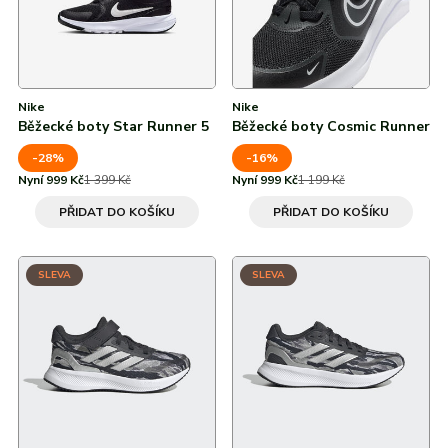
37 ⅓
37,5
Nike
Nike
38
Běžecké boty Star Runner 5
Běžecké boty Cosmic Runner
38 ⅔
-28%
-16%
Nyní 999 Kč
1 399 Kč
Nyní 999 Kč
1 199 Kč
38,5
PŘIDAT DO KOŠÍKU
PŘIDAT DO KOŠÍKU
39
SLEVA
SLEVA
39 ⅓
40