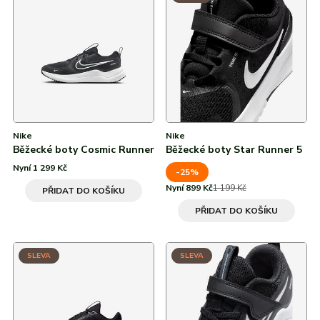
Od nejvyšší slevy
Modrá
adidas
Všechny značky
Nike
Puma
Kama
Northfinder
Eisbär
Všechny značky
29
30
31
32
Nike
Nike
Běžecké boty Cosmic Runner
Běžecké boty Star Runner 5
33
Nyní 1 299 Kč
-25%
34
Nyní 899 Kč
1 199 Kč
PŘIDAT DO KOŠÍKU
PŘIDAT DO KOŠÍKU
35
36
SLEVA
SLEVA
36 ⅔
36,5