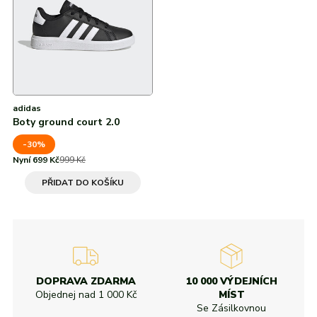
Od nejvyšší slevy
adidas
Všechny značky
Nike
Puma
Kama
Northfinder
Eisbär
Všechny značky
adidas
Boty ground court 2.0
-30%
Nyní 699 Kč
999 Kč
PŘIDAT DO KOŠÍKU
DOPRAVA ZDARMA
10 000 VÝDEJNÍCH
Objednej nad
1 000 Kč
MÍST
Se Zásilkovnou