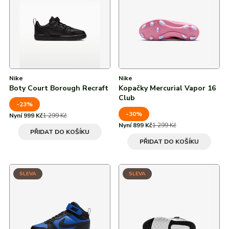
Od nejvyšší slevy
Béžová
adidas
Všechny značky
Nike
Puma
Kama
Northfinder
Eisbär
Všechny značky
50 %
Modrá
60 %
Červená
Hnědá
Nike
Nike
Boty Court Borough Recraft
Kopačky Mercurial Vapor 16
Žlutá
Club
-23%
Oranžová
-30%
Nyní 999 Kč
1 299 Kč
Nyní 899 Kč
1 299 Kč
PŘIDAT DO KOŠÍKU
Zelená
PŘIDAT DO KOŠÍKU
SLEVA
SLEVA