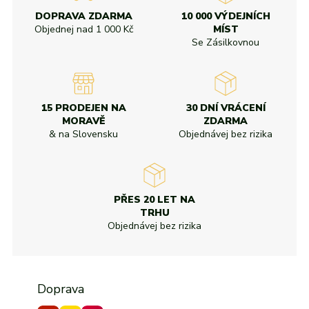
Od nejvyšší slevy
adidas
Všechny značky
Nike
Puma
Kama
Northfinder
Eisbär
DOPRAVA ZDARMA
10 000 VÝDEJNÍCH
Všechny značky
Objednej nad
1 000 Kč
MÍST
Se Zásilkovnou
15 PRODEJEN NA
30 DNÍ VRÁCENÍ
MORAVĚ
ZDARMA
& na Slovensku
Objednávej bez rizika
PŘES 20 LET NA
TRHU
Objednávej bez rizika
Doprava