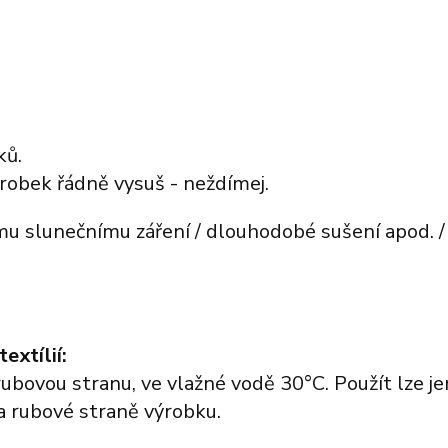
ků.
robek řádně vysuš - neždímej.
 slunečnímu záření / dlouhodobé sušení apod. /
extílií:
ubovou stranu, ve vlažné vodě 30°C. Použít lze j
a rubové straně výrobku.