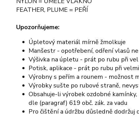
NYLON = UMĚLÉ VLÁKNO
FEATHER, PLUME = PEŘÍ
Upozorňujeme:
Úpletový materiál mírně žmolkuje
Manšestr - opotřebení, odření vlasů n
Výšivka na úpletu - prát po rubu při v
Potisk, aplikace - prát po rubu při vel
Výrobny s peřím a rounem - možnost mí
Výrobky sušte po rubové straně, nevys
Obsahuje-li výrobek ozdobné kamínky, 
dle (paragraf) 619 obč. zák. za vadu
Pro čištění a údržbu důsledně dodržuj