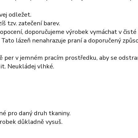
echny značky
šechny značky
Všechny značky
vej odležet.
š tzv. zatečení barev.
propocení, doporučujeme výrobek vymáchat v čisté
 Tato lázeň nenahrazuje praní a doporučený způso
ě per v jemném pracím prostředku, aby se odstrani
it. Neukládej vlhké.
né pro daný druh tkaniny.
ýrobek důkladně vysuš.