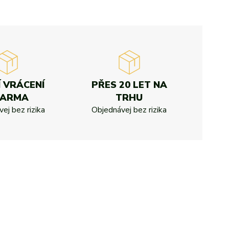
Í VRÁCENÍ
PŘES 20 LET NA
DARMA
TRHU
ej bez rizika
Objednávej bez rizika