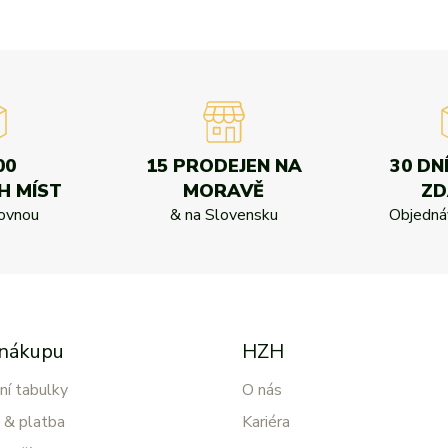
00
15 PRODEJEN NA
30 DN
H MÍST
MORAVĚ
Z
kovnou
& na Slovensku
Objednáv
 nákupu
HZH
ní tabulky
O nás
 & platba
Kariéra