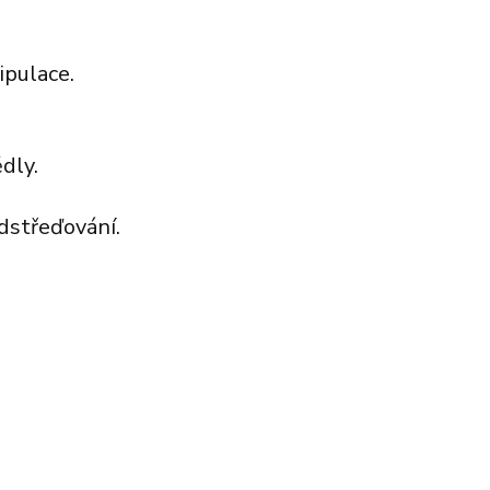
ipulace.
dly.
dstřeďování.