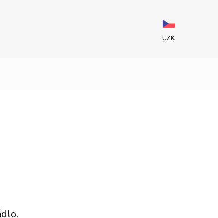
CZK
ádlo.