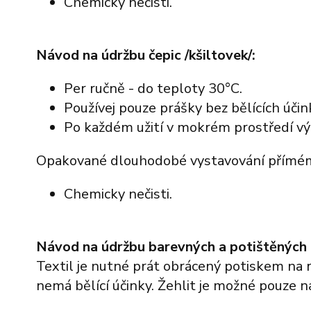
Chemicky nečisti.
Návod na údržbu čepic /kšiltovek/:
Per ručně - do teploty 30°C.
Používej pouze prášky bez bělících účin
Po každém užití v mokrém prostředí vý
Opakované dlouhodobé vystavování přímému
Chemicky nečisti.
Návod na údržbu barevných a potištěných t
Textil je nutné prát obrácený potiskem na r
nemá bělící účinky. Žehlit je možné pouze n