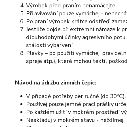
Výrobek před praním nenamáčejte.
Volnočasové
Ponožky
Roušky
Tréninkové
Plavky
Pokrývky hlavy
Vš
V
Při avivování pouze vymáchej - nenechá
Soupravy
Rukavice a šály
Volnočasové
Ponožky
Roušky
Všechny kategorie
Po praní výrobek krátce odstřeď, zamezí
Spodní vrstva
Tašky
Soupravy
Rukavice a šály
Všechny kategorie
Jestliže dojde při extrémní námaze k 
Sportovní podprsenky
Spodní vrstva
Tašky
Všechny kategorie
dlouhodobými účinky agresivního potu.
Sukně a šaty
Sportovní podprsenky
Všechny kategorie
stálosti vybarvení.
Trička a tílka
Sukně a šaty
Plavky – po použití vymáchej, pravideln
Župany
Trička a tílka
spreje atp.), které mohou textil poškod
Župany
Všechny kategorie
Všechny kategorie
Návod na údržbu zimních čepic:
V případě potřeby per ručně (do 30°C).
Používej pouze jemné prací prášky urče
Po každém užití v mokrém prostředí v
Neskladuj v mokrém stavu - neždímej.