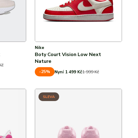
Nike
k
Boty Court Vision Low Next
Nature
Kč
-25%
Nyní 1 499 Kč
1 999 Kč
SLEVA