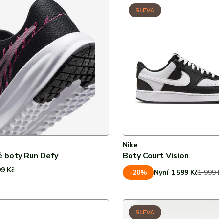
dražších
Modrá
3
echny značky
šechny značky
Všechny značky
SLEVA
nižší slevy
Červená
4
vyšší slevy
Růžová
5
Šedá
6
Žlutá
Oranžová
Nike
 boty Run Defy
Boty Court Vision
99 Kč
-20%
Nyní 1 599 Kč
1 999 
SLEVA