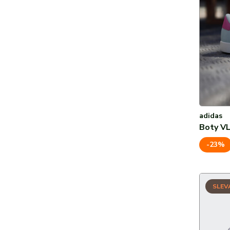
adidas
Boty VL
-23%
SLEV