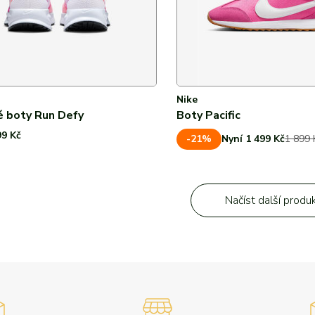
Nike
 boty Run Defy
Boty Pacific
99 Kč
-21%
Nyní 1 499 Kč
1 899 
Načíst další produ