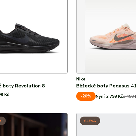
Nike
 boty Revolution 8
Běžecké boty Pegasus 4
99 Kč
-20%
Nyní 2 799 Kč
3 499 
A
SLEVA