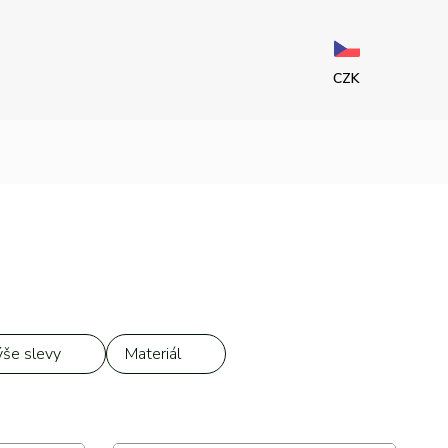
CZK
še slevy
Materiál
 20 %
Kůže
a
Kč
0 %
Syntetika