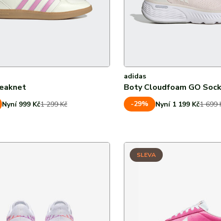
adidas
reaknet
Boty Cloudfoam GO Soc
-29%
Nyní 999 Kč
1 299 Kč
Nyní 1 199 Kč
1 699 
SLEVA