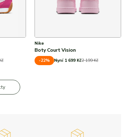
Nike
Boty Court Vision
-22%
Kč
Nyní 1 699 Kč
2 199 Kč
kty