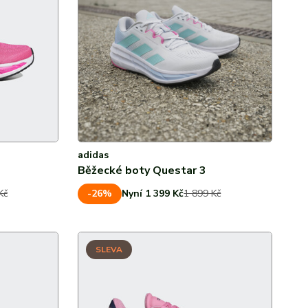
adidas
Běžecké boty Questar 3
-26%
Kč
Nyní 1 399 Kč
1 899 Kč
SLEVA