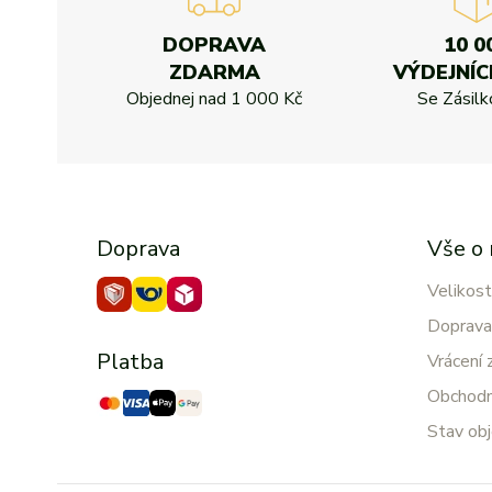
DOPRAVA
10 0
ZDARMA
VÝDEJNÍC
Objednej nad
1 000 Kč
Se Zásil
Doprava
Vše o
Velikost
Doprava
Platba
Vrácení 
Obchodn
Stav ob