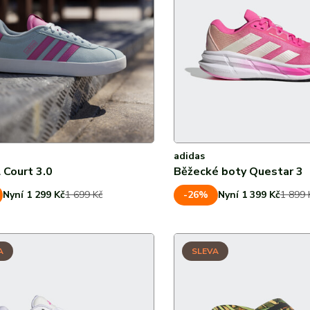
adidas
 Court 3.0
Běžecké boty Questar 3
-26%
Nyní 1 299 Kč
1 699 Kč
Nyní 1 399 Kč
1 899 
A
SLEVA