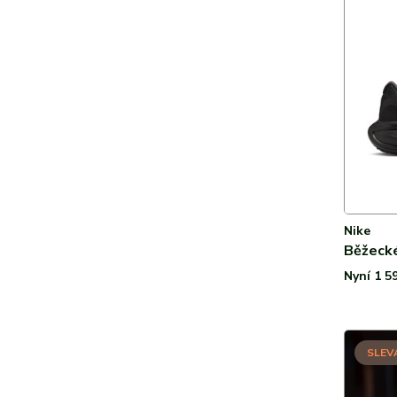
Nike
Běžecké
Nyní 1 5
SLEV