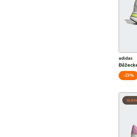
adidas
Běžecké
-23%
SLEV