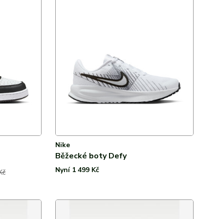
0 %
Textil
0 %
0 %
0 %
Nike
Běžecké boty Defy
Nyní 1 499 Kč
Kč