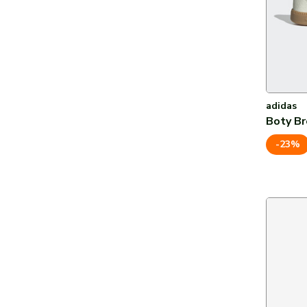
adidas
Boty B
-23%