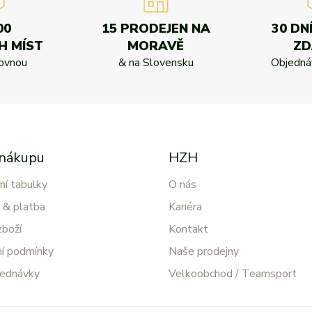
00
15 PRODEJEN NA
30 DN
H MÍST
MORAVĚ
Z
kovnou
& na Slovensku
Objednáv
 nákupu
HZH
ní tabulky
O nás
 & platba
Kariéra
zboží
Kontakt
í podmínky
Naše prodejny
jednávky
Velkoobchod / Teamsport