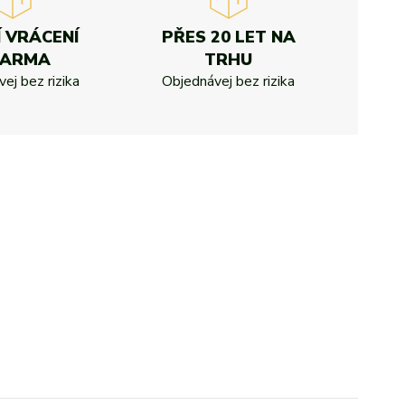
Í VRÁCENÍ
PŘES 20 LET NA
DARMA
TRHU
ej bez rizika
Objednávej bez rizika