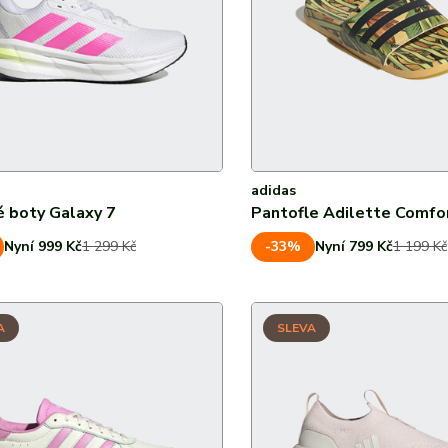
adidas
 boty Galaxy 7
Pantofle Adilette Comfo
-33%
Nyní 999 Kč
1 299 Kč
Nyní 799 Kč
1 199 Kč
A
SLEVA