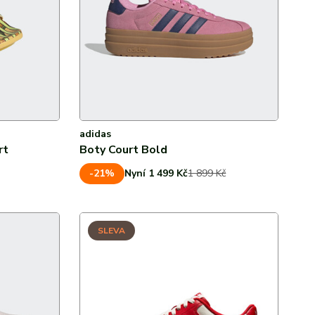
adidas
rt
Boty Court Bold
-21%
Nyní 1 499 Kč
1 899 Kč
SLEVA