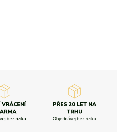
Í VRÁCENÍ
PŘES 20 LET NA
DARMA
TRHU
ej bez rizika
Objednávej bez rizika