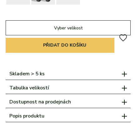
adidas
Všechny značky
Nike
Puma
Kama
Northfinder
Eisbär
Všechny značky
Vyber velikost
PŘIDAT DO KOŠÍKU
Skladem > 5 ks
Tabulka velikostí
Dostupnost na prodejnách
Popis produktu