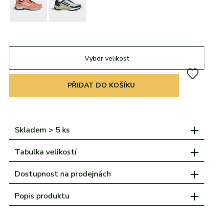
adidas
Všechny značky
Nike
Puma
Kama
Northfinder
Eisbär
Všechny značky
Vyber velikost
PŘIDAT DO KOŠÍKU
Skladem > 5 ks
Tabulka velikostí
Dostupnost na prodejnách
Popis produktu