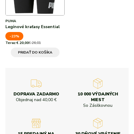
PUMA
Legínové kraťasy Essential
-23%
Teraz € 20,00
€ 26,01
PRIDAŤ DO KOŠÍKA
DOPRAVA ZADARMO
10 000 VÝDAJNÝCH
Objednaj nad
40,00 €
MIEST
So Zásilkovnou
15 PREDAJNÝ NA
30 DŇOVÉ VRÁTENIE