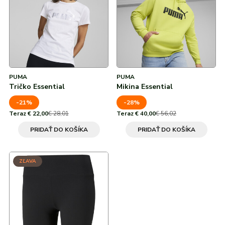
Od najvyššej zľavy
adidas
Všetky značky
Nike
Puma
Kama
Northfinder
Eisbär
Všetky značky
PUMA
PUMA
Tričko Essential
Mikina Essential
-21%
-28%
Teraz € 22,00
€ 28,01
Teraz € 40,00
€ 56,02
PRIDAŤ DO KOŠÍKA
PRIDAŤ DO KOŠÍKA
ZĽAVA