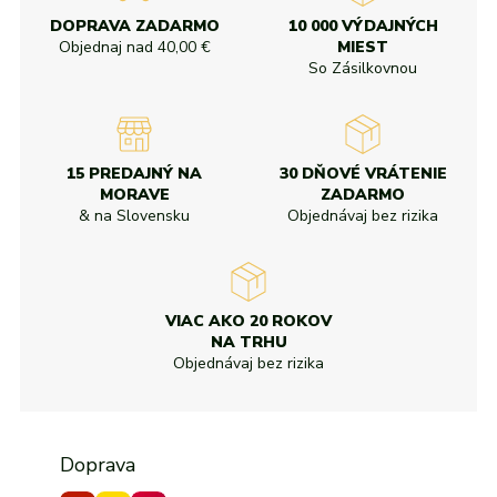
Od najvyššej zľavy
adidas
Všetky značky
Nike
Puma
Kama
Northfinder
Eisbär
DOPRAVA ZADARMO
10 000 VÝDAJNÝCH
Všetky značky
Objednaj nad
40,00 €
MIEST
So Zásilkovnou
15 PREDAJNÝ NA
30 DŇOVÉ VRÁTENIE
MORAVE
ZADARMO
& na Slovensku
Objednávaj bez rizika
VIAC AKO 20 ROKOV
NA TRHU
Objednávaj bez rizika
Doprava