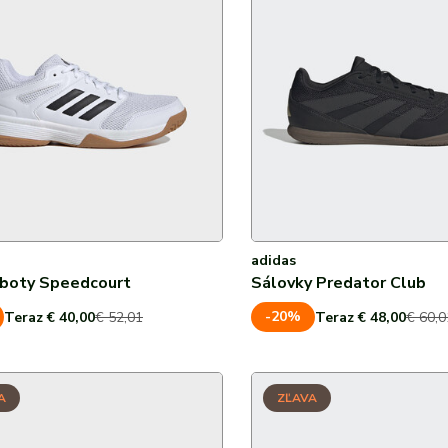
40
40 ⅔
40,5
41
41 ⅓
42
adidas
 boty Speedcourt
Sálovky Predator Club
42 ⅔
-20%
Teraz € 40,00
€ 52,01
Teraz € 48,00
€ 60,0
42,5
43
A
ZĽAVA
43 ⅓