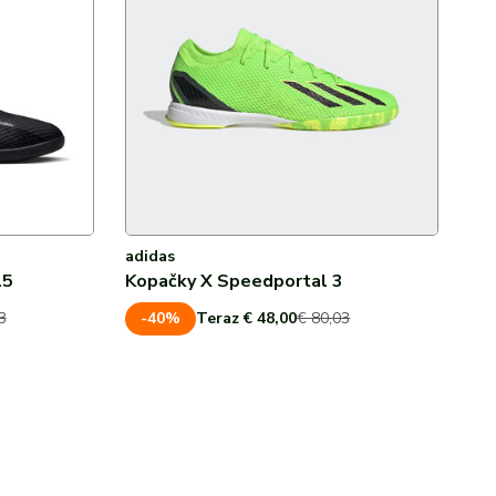
adidas
15
Kopačky X Speedportal 3
-40%
3
Teraz € 48,00
€ 80,03