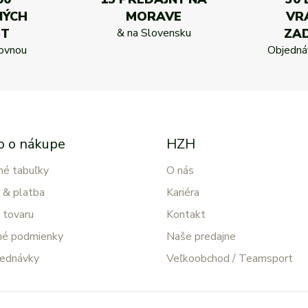
NÝCH
MORAVE
VR
ST
& na Slovensku
ZA
kovnou
Objednáv
o o nákupe
HZH
né tabuľky
O nás
 & platba
Kariéra
 tovaru
Kontakt
é podmienky
Naše predajne
jednávky
Veľkoobchod / Teamsport