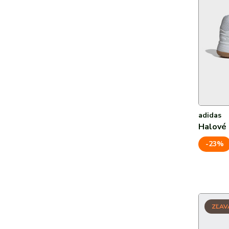
adidas
Halové
-23%
ZĽAV