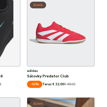
30 %
ZĽAVA
40 %
adidas
16
Sálovky Predator Club
-33%
1
Teraz € 32,00
€ 48,02
ZĽAVA