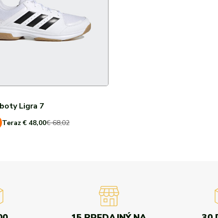
boty Ligra 7
Teraz € 48,00
€ 68,02
00
15 PREDAJNÝ NA
30