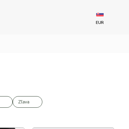
EUR
Zľava
Až 20 %
20 %