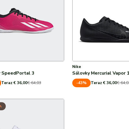
Nike
 SpeedPortal 3
Sálovky Mercurial Vapor 
-43%
Teraz € 36,00
€ 64,03
Teraz € 36,00
€ 64,0
A