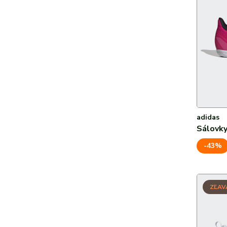
adidas
Sálovky
-43%
ZĽAV