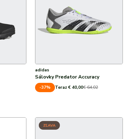
adidas
Sálovky Predator Accuracy
-37%
Teraz € 40,00
€ 64,02
ZĽAVA