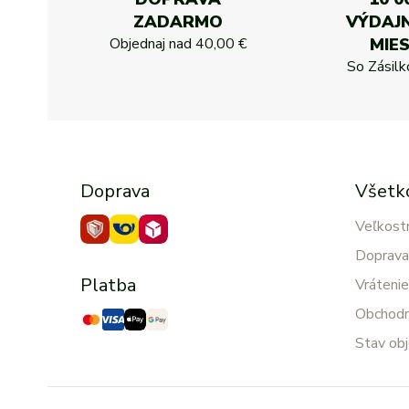
ZADARMO
VÝDAJ
Objednaj nad
40,00 €
MIE
So Zásil
Doprava
Všetk
Veľkost
Doprava
Platba
Vrátenie
Obchodn
Stav ob