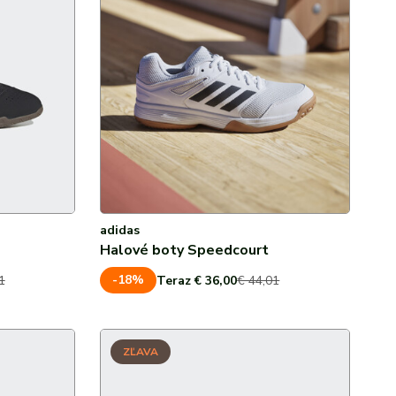
adidas
Halové boty Speedcourt
-18%
1
Teraz € 36,00
€ 44,01
ZĽAVA