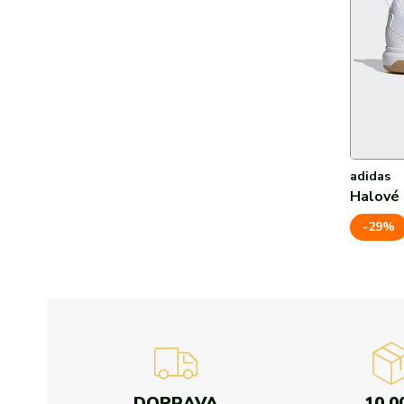
adidas
Halové 
-29%
DOPRAVA
10 0