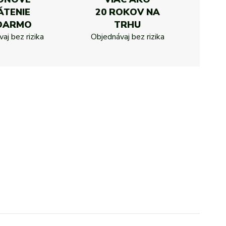
ÁTENIE
20 ROKOV NA
DARMO
TRHU
aj bez rizika
Objednávaj bez rizika