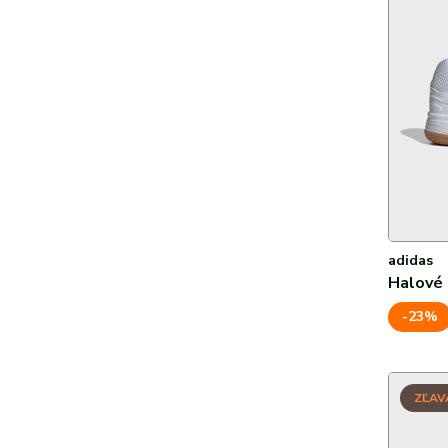
adidas
Halové
-23%
ZĽAV