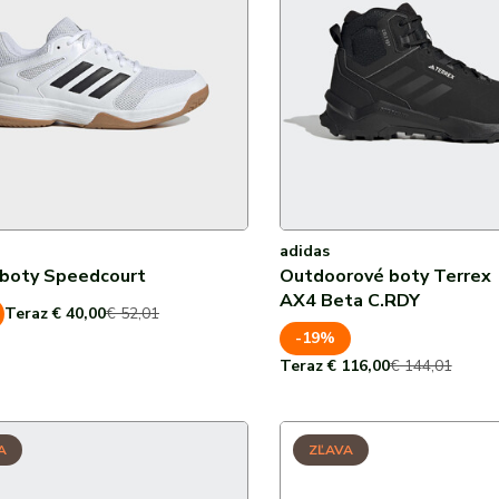
44
44 ⅔
44,5
45
45 ⅓
adidas
46
 boty Speedcourt
Outdoorové boty Terrex
AX4 Beta C.RDY
46 ⅔
Teraz € 40,00
€ 52,01
-19%
Teraz € 116,00
€ 144,01
A
ZĽAVA