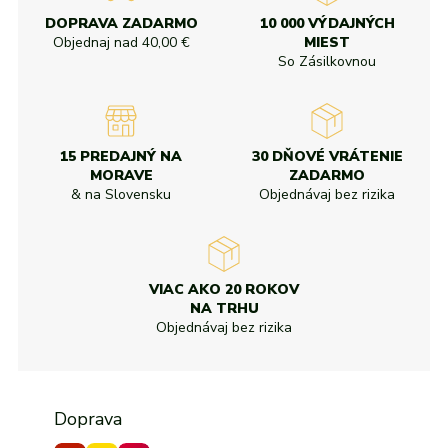
Od najvyššej zľavy
adidas
Všetky značky
Nike
Puma
Kama
Northfinder
Eisbär
DOPRAVA ZADARMO
10 000 VÝDAJNÝCH
Všetky značky
Objednaj nad
40,00 €
MIEST
So Zásilkovnou
15 PREDAJNÝ NA
30 DŇOVÉ VRÁTENIE
MORAVE
ZADARMO
& na Slovensku
Objednávaj bez rizika
VIAC AKO 20 ROKOV
NA TRHU
Objednávaj bez rizika
Doprava