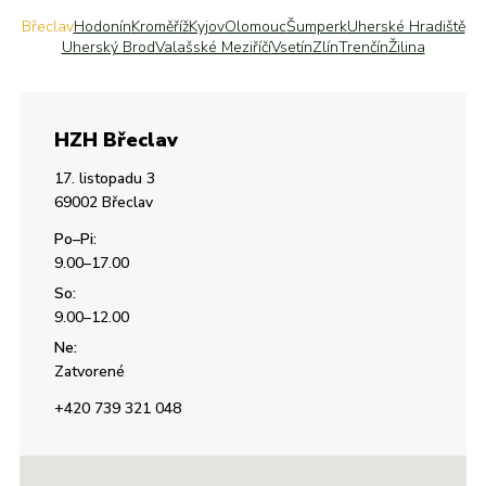
Břeclav
Hodonín
Kroměříž
Kyjov
Olomouc
Šumperk
Uherské Hradiště
Uherský Brod
Valašské Meziříčí
Vsetín
Zlín
Trenčín
Žilina
HZH Břeclav
17. listopadu 3
69002 Břeclav
Po–Pi:
9.00–17.00
So:
9.00–12.00
Ne:
Zatvorené
+420 739 321 048