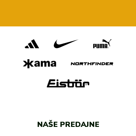
adidas
Všetky značky
Nike
Puma
Kama
Northfinder
Eisbär
Všetky značky
NAŠE PREDAJNE