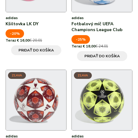
adidas
adidas
Kšiltovka LK DY
Fotbalový míč UEFA
Champions League Club
-20%
-25%
Teraz € 16,00
€ 20,01
Teraz € 18,00
€ 24,01
PRIDAŤ DO KOŠÍKA
PRIDAŤ DO KOŠÍKA
ZĽAVA
ZĽAVA
adidas
adidas