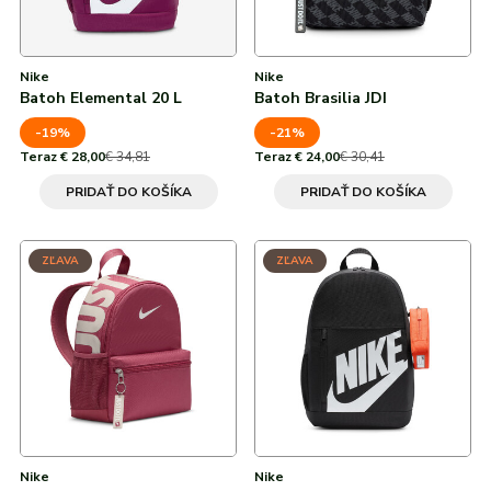
Recyklovaný nylon
Recyklovaný polyamid
Nike
Nike
Batoh Elemental 20 L
Batoh Brasilia JDI
Recyklovaný polyester
-19%
-21%
Teraz € 28,00
€ 34,81
Teraz € 24,00
€ 30,41
Recyklovaný polypropylen
PRIDAŤ DO KOŠÍKA
PRIDAŤ DO KOŠÍKA
Silikon
Termoplastický polyester
ZĽAVA
ZĽAVA
Termoplastický polyuretan
V popisu zboží
Vlna
Nike
Nike