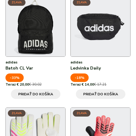
ZĽAVA
ZĽAVA
adidas
adidas
Batoh CL Var
Ledvinka Daily
-33%
-18%
Teraz € 20,00
€ 30,02
Teraz € 14,00
€ 17,21
PRIDAŤ DO KOŠÍKA
PRIDAŤ DO KOŠÍKA
ZĽAVA
ZĽAVA