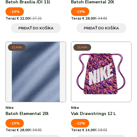
Batoh Brasilia JDI 11l
Batoh Elemental 20l
-19%
-19%
Teraz € 22,00
€ 27,21
Teraz € 28,00
€ 34,81
PRIDAŤ DO KOŠÍKA
PRIDAŤ DO KOŠÍKA
ZĽAVA
ZĽAVA
Nike
Nike
Batoh Elemental 20l
Vak Drawstrings 12 L
-19%
-22%
Teraz € 28,00
€ 34,81
Teraz € 14,00
€ 18,01