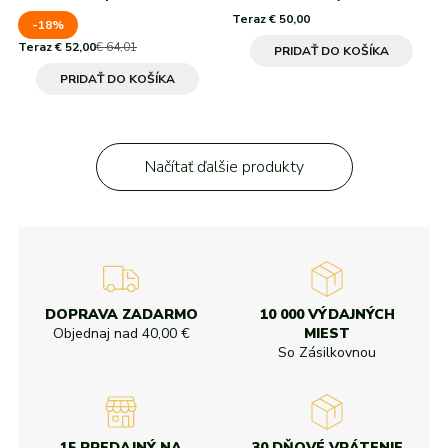
Teraz € 50,00
-18%
Teraz € 52,00
€ 64,01
PRIDAŤ DO KOŠÍKA
PRIDAŤ DO KOŠÍKA
Načítať ďalšie produkty
DOPRAVA ZADARMO
10 000 VÝDAJNÝCH
Objednaj nad
40,00 €
MIEST
So Zásilkovnou
15 PREDAJNÝ NA
30 DŇOVÉ VRÁTENIE