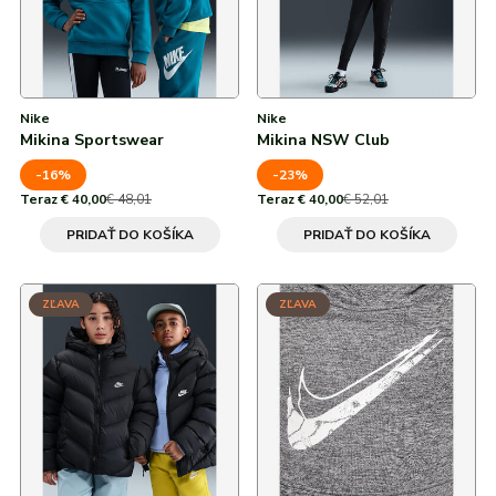
38
170
Nike
Nike
Mikina Sportswear
Mikina NSW Club
-16%
-23%
Teraz € 40,00
€ 48,01
Teraz € 40,00
€ 52,01
PRIDAŤ DO KOŠÍKA
PRIDAŤ DO KOŠÍKA
ZĽAVA
ZĽAVA