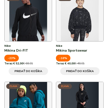
Od najvyššej zľavy
Růžová
adidas
Všetky značky
Nike
Puma
Kama
Northfinder
Eisbär
Recyklovaný polyester
Všetky značky
176
50 %
Červená
Viskóza
XS
60 %
Zelená
S
Modrá
M
Nike
Nike
Mikina Dri-FIT
Mikina Sportswear
L
-23%
-16%
XL
Teraz € 52,00
€ 68,01
Teraz € 40,00
€ 48,01
PRIDAŤ DO KOŠÍKA
PRIDAŤ DO KOŠÍKA
2XL
32
ZĽAVA
ZĽAVA
34
36