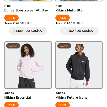
Nike
Nike
Bunda Sportswear All Day
Mikina Multi Stain
-13%
-16%
Teraz € 76,00
€ 88,01
Teraz € 40,00
€ 48,01
PRIDAŤ DO KOŠÍKA
PRIDAŤ DO KOŠÍKA
ZĽAVA
ZĽAVA
adidas
adidas
Mikina Essential
Mikina Future Icons
-16%
-17%