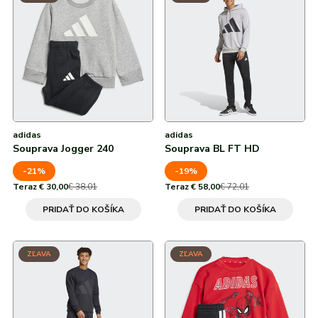
Od najvyššej zľavy
Modrá
adidas
Všetky značky
Nike
Puma
Kama
Northfinder
Eisbär
Všetky značky
98
Růžová
104
Vícebarevná
176
XS
adidas
adidas
Souprava Jogger 240
Souprava BL FT HD
S
-21%
-19%
M
Teraz € 30,00
€ 38,01
Teraz € 58,00
€ 72,01
PRIDAŤ DO KOŠÍKA
PRIDAŤ DO KOŠÍKA
L
XL
ZĽAVA
ZĽAVA