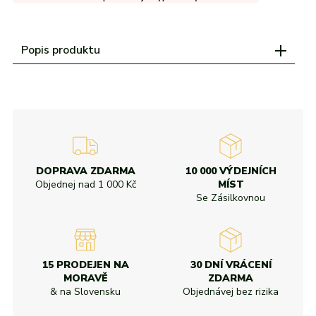
adidas
Všechny značky
Nike
Puma
Kama
Northfinder
Eisbär
Všechny značky
Popis produktu
DOPRAVA ZDARMA
10 000 VÝDEJNÍCH
Objednej nad
1 000 Kč
MÍST
Se Zásilkovnou
15 PRODEJEN NA
30 DNÍ VRÁCENÍ
MORAVĚ
ZDARMA
& na Slovensku
Objednávej bez rizika