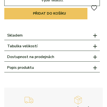
Vyber velikost
adidas
Všechny značky
Nike
Puma
Kama
Northfinder
Eisbär
Všechny značky
PŘIDAT DO KOŠÍKU
Skladem
Tabulka velikostí
Dostupnost na prodejnách
Popis produktu