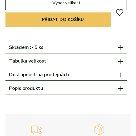
adidas
Všechny značky
Nike
Puma
Kama
Northfinder
Eisbär
Vyber velikost
Všechny značky
PŘIDAT DO KOŠÍKU
Skladem > 5 ks
Tabulka velikostí
Dostupnost na prodejnách
Popis produktu