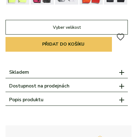
adidas
Všechny značky
Nike
Puma
Kama
Northfinder
Eisbär
Všechny značky
Vyber velikost
PŘIDAT DO KOŠÍKU
Skladem
Dostupnost na prodejnách
Popis produktu