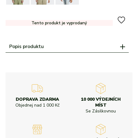
adidas
Všechny značky
Nike
Puma
Kama
Northfinder
Eisbär
Všechny značky
Tento produkt je vyprodaný
Popis produktu
DOPRAVA ZDARMA
10 000 VÝDEJNÍCH
Objednej nad
1 000 Kč
MÍST
Se Zásilkovnou