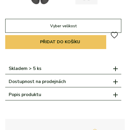
adidas
Všechny značky
Nike
Puma
Kama
Northfinder
Eisbär
Všechny značky
Vyber velikost
PŘIDAT DO KOŠÍKU
Skladem > 5 ks
Dostupnost na prodejnách
Popis produktu