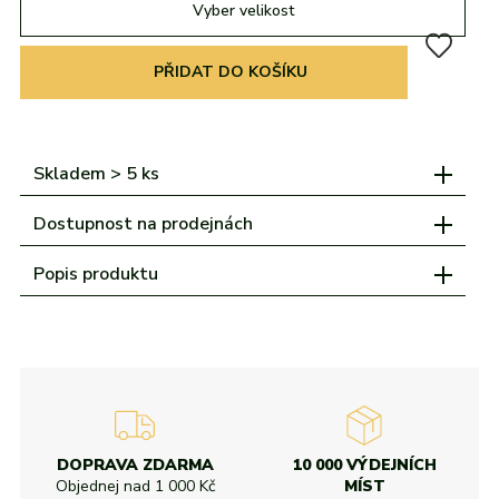
adidas
Všechny značky
Nike
Puma
Kama
Northfinder
Eisbär
Vyber velikost
Všechny značky
PŘIDAT DO KOŠÍKU
Skladem > 5 ks
Dostupnost na prodejnách
Popis produktu
DOPRAVA ZDARMA
10 000 VÝDEJNÍCH
Objednej nad
1 000 Kč
MÍST