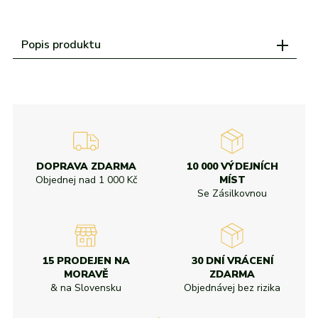
adidas
Všechny značky
Nike
Puma
Kama
Northfinder
Eisbär
Všechny značky
Popis produktu
DOPRAVA ZDARMA
10 000 VÝDEJNÍCH
Objednej nad
1 000 Kč
MÍST
Se Zásilkovnou
15 PRODEJEN NA
30 DNÍ VRÁCENÍ
MORAVĚ
ZDARMA
& na Slovensku
Objednávej bez rizika