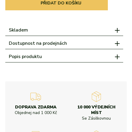
adidas
Všechny značky
Nike
Puma
Kama
Northfinder
Eisbär
PŘIDAT DO KOŠÍKU
Všechny značky
Skladem
Dostupnost na prodejnách
Popis produktu
DOPRAVA ZDARMA
10 000 VÝDEJNÍCH
Objednej nad
1 000 Kč
MÍST
Se Zásilkovnou