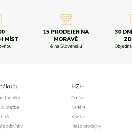
00
15 PRODEJEN NA
30 DN
H MÍST
MORAVĚ
Z
kovnou
& na Slovensku
Objednáv
 nákupu
HZH
ní tabulky
O nás
 & platba
Kariéra
zboží
Kontakt
í podmínky
Naše prodejny