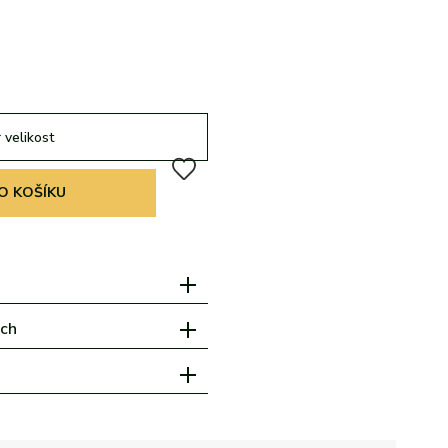
 velikost
O KOŠÍKU
ách