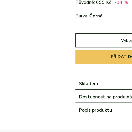
Původně: 699 Kč |
-14 %
echny značky
šechny značky
Všechny značky
Barva:
Černá
Vyber
PŘIDAT D
Skladem
Dostupnost na prodejn
Popis produktu