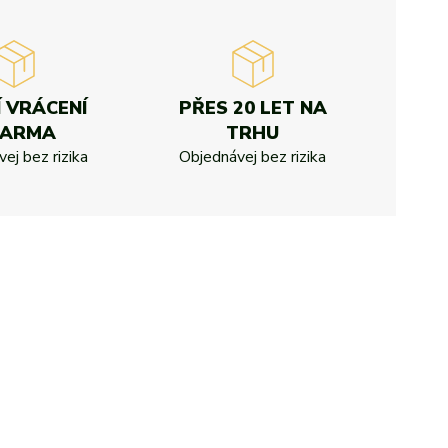
Í VRÁCENÍ
PŘES 20 LET NA
DARMA
TRHU
ej bez rizika
Objednávej bez rizika