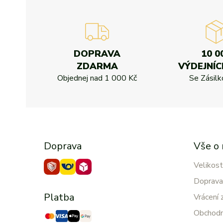
DOPRAVA
10 0
ZDARMA
VÝDEJNÍC
Objednej nad
1 000 Kč
Se Zásil
Doprava
Vše o
Velikost
Doprava
Platba
Vrácení 
Obchodn