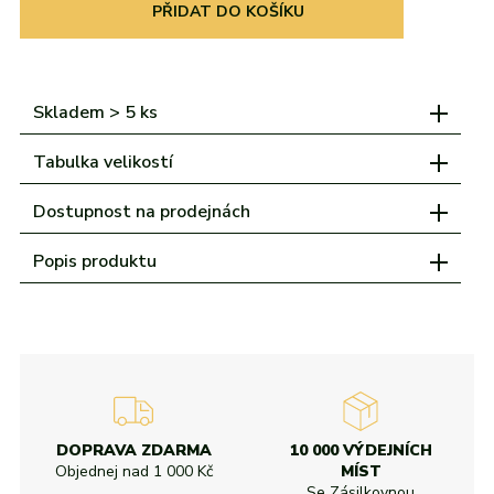
adidas
Všechny značky
Nike
Puma
Kama
Northfinder
Eisbär
PŘIDAT DO KOŠÍKU
Všechny značky
Skladem > 5 ks
Tabulka velikostí
Dostupnost na prodejnách
Popis produktu
DOPRAVA ZDARMA
10 000 VÝDEJNÍCH
Objednej nad
1 000 Kč
MÍST
Se Zásilkovnou