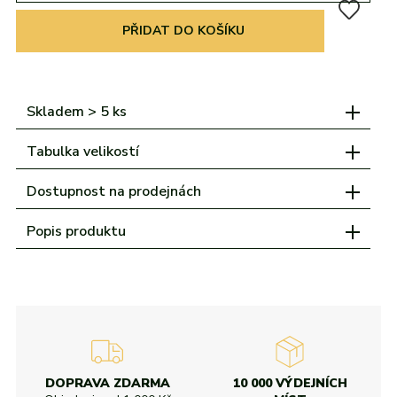
adidas
Všechny značky
Nike
Puma
Kama
Northfinder
Eisbär
PŘIDAT DO KOŠÍKU
Všechny značky
Skladem > 5 ks
Tabulka velikostí
Dostupnost na prodejnách
Popis produktu
DOPRAVA ZDARMA
10 000 VÝDEJNÍCH