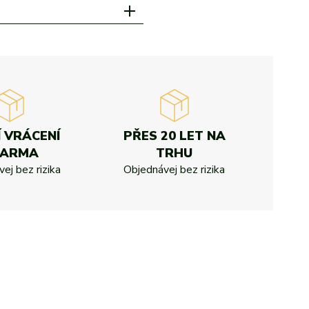
Í VRÁCENÍ
PŘES 20 LET NA
DARMA
TRHU
ej bez rizika
Objednávej bez rizika