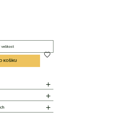
%
 velikost
O KOŠÍKU
ách