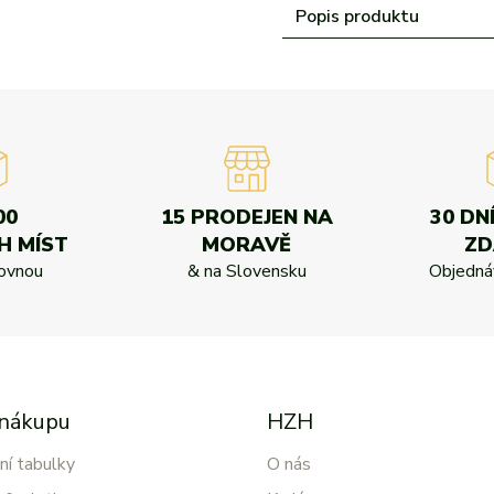
Popis produktu
00
15 PRODEJEN NA
30 DN
H MÍST
MORAVĚ
Z
kovnou
& na Slovensku
Objednáv
 nákupu
HZH
ní tabulky
O nás