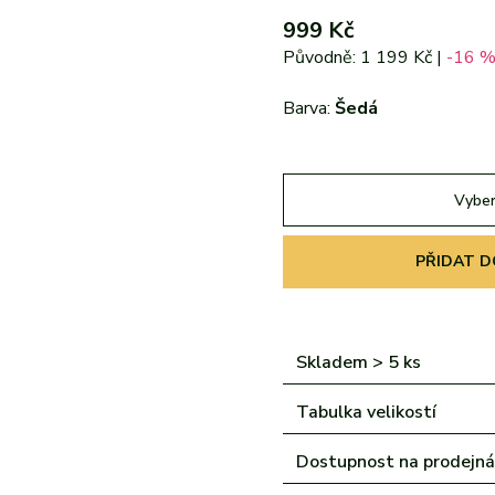
echny značky
šechny značky
Všechny značky
999 Kč
Původně: 1 199 Kč |
-16 
Barva:
Šedá
Vyber
PŘIDAT D
Skladem > 5 ks
Tabulka velikostí
Dostupnost na prodejn