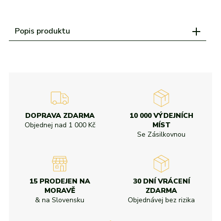
adidas
Všechny značky
Nike
Puma
Kama
Northfinder
Eisbär
Všechny značky
Popis produktu
DOPRAVA ZDARMA
10 000 VÝDEJNÍCH
Objednej nad
1 000 Kč
MÍST
Se Zásilkovnou
15 PRODEJEN NA
30 DNÍ VRÁCENÍ
MORAVĚ
ZDARMA
& na Slovensku
Objednávej bez rizika