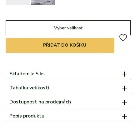
adidas
Všechny značky
Nike
Puma
Kama
Northfinder
Eisbär
Všechny značky
Vyber velikost
PŘIDAT DO KOŠÍKU
Skladem > 5 ks
Tabulka velikostí
Dostupnost na prodejnách
Popis produktu