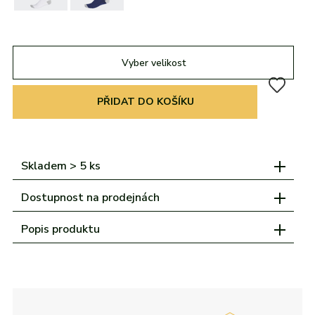
adidas
Všechny značky
Nike
Puma
Kama
Northfinder
Eisbär
Všechny značky
Vyber velikost
PŘIDAT DO KOŠÍKU
Skladem > 5 ks
Dostupnost na prodejnách
Popis produktu