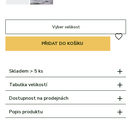
adidas
Všechny značky
Nike
Puma
Kama
Northfinder
Eisbär
Všechny značky
Vyber velikost
PŘIDAT DO KOŠÍKU
Skladem > 5 ks
Tabulka velikostí
Dostupnost na prodejnách
Popis produktu